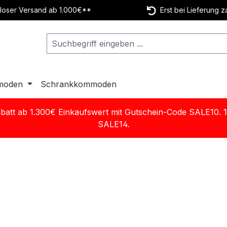
oser Versand ab 1.000€**
Erst bei Lieferung z
moden
Schrankkommoden
batt ab 1.300€ Einkaufswert mit Gutschein-Code SALE10. 
SALE14.