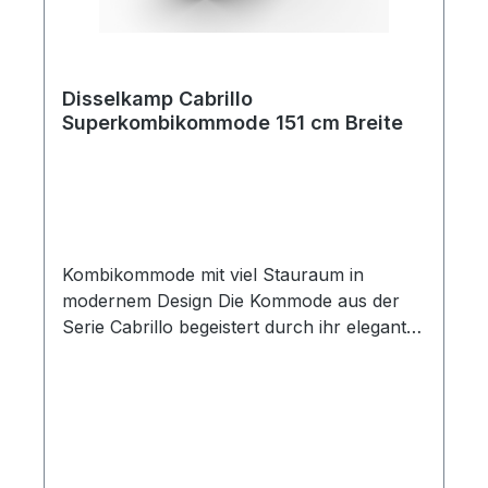
Disselkamp Cabrillo
Superkombikommode 151 cm Breite
Kombikommode mit viel Stauraum in
modernem Design Die Kommode aus der
Serie Cabrillo begeistert durch ihr elegantes
Design und die natürliche Ausstrahlung
echter Balkeneiche. Das edle
Echtholzfurnier mit seiner
charakteristischen Maserung verleiht jedem
Möbelstück eine individuelle Note und
schafft ein warmes, harmonisches