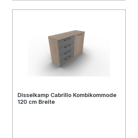
wider und passt sich perfekt Ihrem
Schlafraumkonzept an. Frontvarianten:
Lack Sand Lack Basalt Maße: Breite: 120
cm Höhe: 82,5 cm oder 103,6 cm (wählbar)
Tiefe: 46 cm Inklusive vier Schubkästen.
Diese klassische Stauraumlösung vereint
klares und zeitloses Design und bietet eine
Menge Platz. In vier großzügigen
Schubkästen bleibt alles übersichtlich und
geordnet.
Disselkamp Cabrillo Kombikommode
120 cm Breite