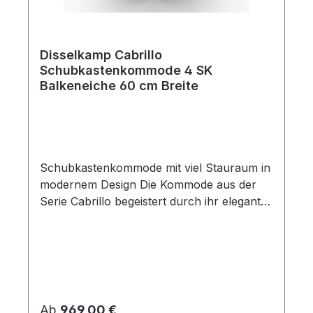
übersichtlich und geordnet.
Disselkamp Cabrillo
Schubkastenkommode 4 SK
Balkeneiche 60 cm Breite
Schubkastenkommode mit viel Stauraum in
modernem Design Die Kommode aus der
Serie Cabrillo begeistert durch ihr elegantes
Design und die natürliche Ausstrahlung
echter Balkeneiche. Das edle
Echtholzfurnier mit seiner
charakteristischen Maserung verleiht jedem
Möbelstück eine individuelle Note und
schafft ein warmes, harmonisches
Regulärer Preis:
Ab
969,00 €