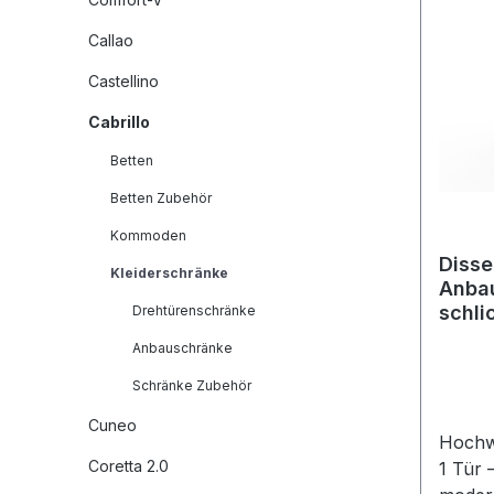
Callao
Castellino
Cabrillo
Betten
Betten Zubehör
Kommoden
Disse
Kleiderschränke
Anbau
schli
Drehtürenschränke
Anbauschränke
Schränke Zubehör
Cuneo
Hochw
Coretta 2.0
1 Tür 