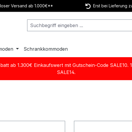
oser Versand ab 1.000€**
Erst bei Lieferung z
moden
Schrankkommoden
batt ab 1.300€ Einkaufswert mit Gutschein-Code SALE10. 
SALE14.