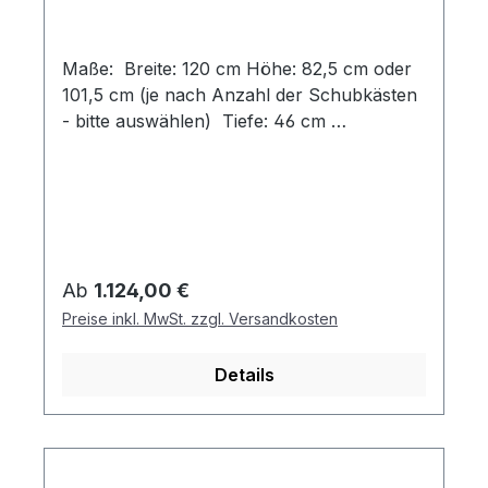
Maße: Breite: 120 cm Höhe: 82,5 cm oder
101,5 cm (je nach Anzahl der Schubkästen
- bitte auswählen) Tiefe: 46 cm
Designvarianten: Schlicht, modern und klar
in der Formensprache – die Disselkamp
Kommode überzeugt mit ihrem eleganten
Design. Klare Linien, harmonische
Proportionen und eine hochwertige
Verarbeitung machen sie zum stilvollen
Regulärer Preis:
Ab
1.124,00 €
Stauraummöbel, das sich perfekt in jedes
Preise inkl. MwSt. zzgl. Versandkosten
Wohnambiente einfügt. Diese klassische
Stauraumlösung kann in allen Holz- und
Details
Lackvarianten konfiguriert werden.