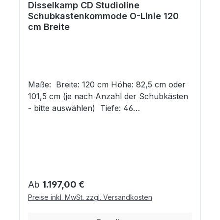
Disselkamp CD Studioline
Schubkastenkommode O-Linie 120
cm Breite
Maße: Breite: 120 cm Höhe: 82,5 cm oder
101,5 cm (je nach Anzahl der Schubkästen
- bitte auswählen) Tiefe: 46
cm Designvarianten: Schlicht, modern und
klar in der Formensprache – die Disselkamp
Kommode überzeugt mit ihrem eleganten
Design. Klare Linien, harmonische
Proportionen und eine hochwertige
Verarbeitung machen sie zum stilvollen
Regulärer Preis:
Ab
1.197,00 €
Stauraummöbel, das sich perfekt in jedes
Preise inkl. MwSt. zzgl. Versandkosten
Wohnambiente einfügt. Diese klassische
Stauraumlösung kann in allen Holz- und