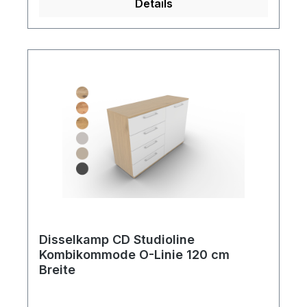
Details
Lackvarianten konfiguriert werden.
Disselkamp CD Studioline
Kombikommode O-Linie 120 cm
Breite