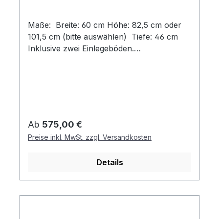
Maße: Breite: 60 cm Höhe: 82,5 cm oder
101,5 cm (bitte auswählen) Tiefe: 46 cm
Inklusive zwei Einlegeböden.
Designvarianten: Schlicht, modern und klar
in der Formensprache – die Disselkamp
Kommode überzeugt mit ihrem eleganten
Design. Klare Linien, harmonische
Proportionen und eine hochwertige
Verarbeitung machen sie zum stilvollen
Regulärer Preis:
Ab
575,00 €
Stauraummöbel, das sich perfekt in jedes
Preise inkl. MwSt. zzgl. Versandkosten
Wohnambiente einfügt. Diese klassische
Stauraumlösung kann in allen Holz- und
Details
Lackvarianten konfiguriert werden.