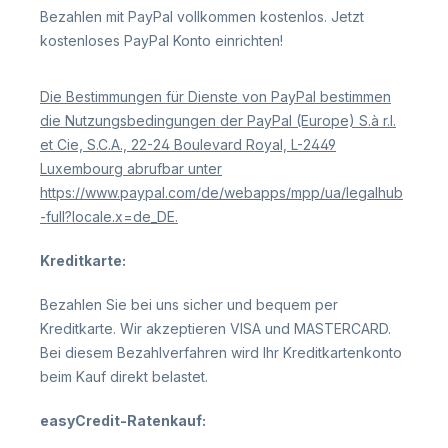
Bezahlen mit PayPal vollkommen kostenlos. Jetzt
kostenloses PayPal Konto einrichten!
Die Bestimmungen f
ü
r Dienste von PayPal bestimmen
die Nutzungsbedingungen der
PayPal (Europe) S.
à
r.l.
et Cie,
S.C.A., 22-24 Boulevard Royal, L-2449
Luxembourg abrufbar unter
https://www.paypal.com/de/webapps/mpp/ua/legalhub
-full?locale.x=de_DE
.
Kreditkarte:
Bezahlen Sie bei uns sicher und bequem per
Kreditkarte. Wir akzeptieren VISA und MASTERCARD.
Bei diesem Bezahlverfahren wird Ihr Kreditkartenkonto
beim Kauf direkt belastet.
easyCredit-Ratenkauf: