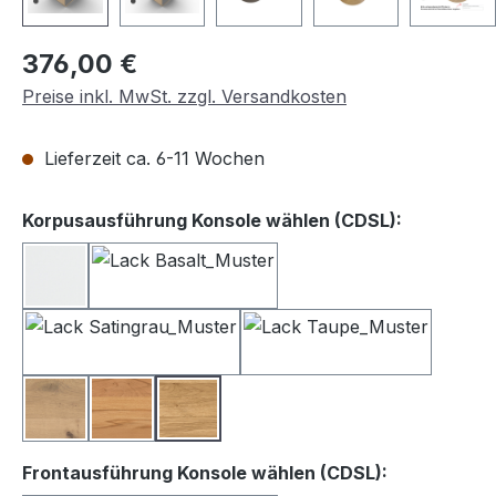
Regulärer Preis:
376,00 €
Preise inkl. MwSt. zzgl. Versandkosten
Lieferzeit ca. 6-11 Wochen
auswähle
Korpusausführung Konsole wählen (CDSL):
Lack weiß
Lack Basalt
Lack Satingrau
Lack Taupe
Balkeneiche
Kernbuche
Wildeiche
auswählen
Frontausführung Konsole wählen (CDSL):