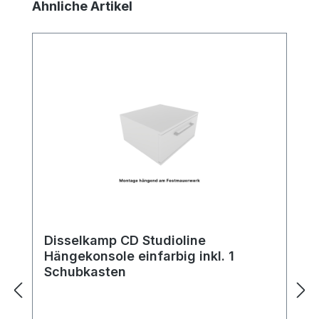
Produktgalerie überspringen
Ähnliche Artikel
Disselkamp CD Studioline
Hängekonsole einfarbig inkl. 1
Schubkasten