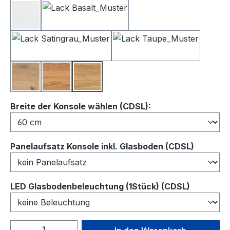
Lack Weiß
Lack Basalt
Lack Satingrau
Lack Taupe
Balkeneiche
Kernbuche
Wildeiche
auswählen
Breite der Konsole wählen (CDSL):
auswähl
Panelaufsatz Konsole inkl. Glasboden (CDSL)
auswähl
LED Glasbodenbeleuchtung (1Stück) (CDSL)
Produkt Anzahl: Gib den gewünschten We