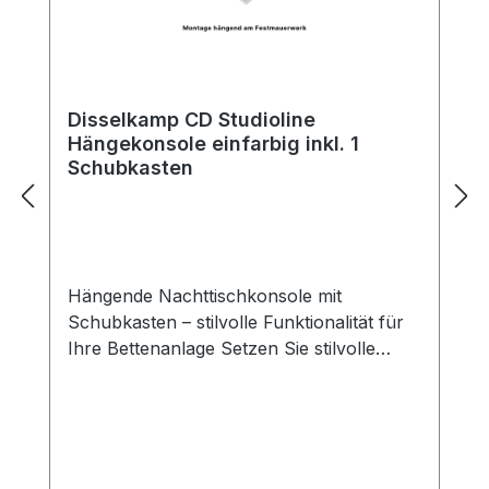
Disselkamp CD Studioline
Hängekonsole einfarbig inkl. 1
Schubkasten
Hängende Nachttischkonsole mit
Schubkasten – stilvolle Funktionalität für
Ihre Bettenanlage Setzen Sie stilvolle
Akzente neben Ihrem Bett – mit unserer
hängenden Nachttischkonsole mit
praktischem Schubkasten verbinden Sie
elegantes Design mit funktionalem
Stauraum. Die Konsole fügt sich