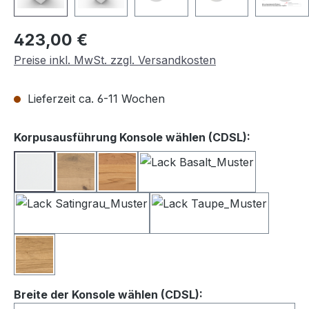
Regulärer Preis:
423,00 €
Preise inkl. MwSt. zzgl. Versandkosten
Lieferzeit ca. 6-11 Wochen
auswähle
Korpusausführung Konsole wählen (CDSL):
Lack weiß
Balkeneiche
Kernbuche
Lack Basalt
Lack Satingrau
Lack Taupe
Wildeiche
auswählen
Breite der Konsole wählen (CDSL):