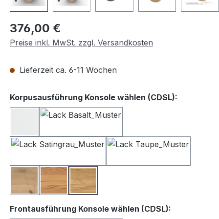
Regulärer Preis:
376,00 €
Preise inkl. MwSt. zzgl. Versandkosten
Lieferzeit ca. 6-11 Wochen
auswähle
Korpusausführung Konsole wählen (CDSL):
Lack weiß
Lack Basalt
Lack Satingrau
Lack Taupe
Balkeneiche
Kernbuche
Wildeiche
auswählen
Frontausführung Konsole wählen (CDSL):