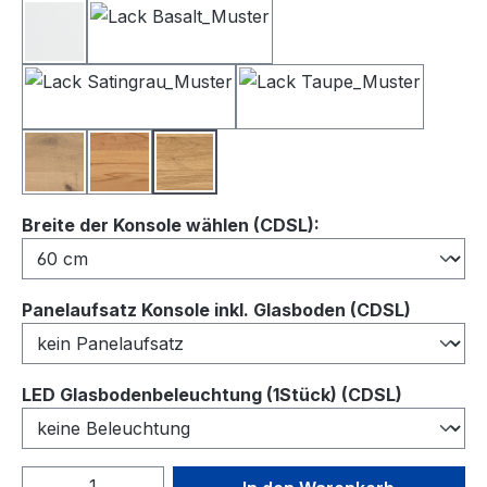
Lack Weiß
Lack Basalt
Lack Satingrau
Lack Taupe
Balkeneiche
Kernbuche
Wildeiche
auswählen
Breite der Konsole wählen (CDSL):
auswähl
Panelaufsatz Konsole inkl. Glasboden (CDSL)
auswähl
LED Glasbodenbeleuchtung (1Stück) (CDSL)
Produkt Anzahl: Gib den gewünschten We