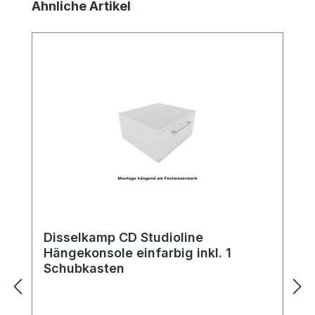
Produktgalerie überspringen
Ähnliche Artikel
Disselkamp CD Studioline
Hängekonsole einfarbig inkl. 1
Schubkasten