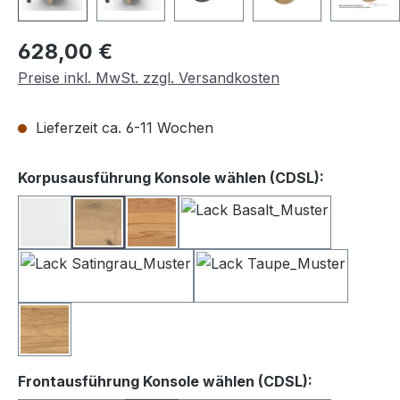
Regulärer Preis:
628,00 €
Preise inkl. MwSt. zzgl. Versandkosten
Lieferzeit ca. 6-11 Wochen
auswähle
Korpusausführung Konsole wählen (CDSL):
Lack weiß
Balkeneiche
Kernbuche
Lack Basalt
Lack Satingrau
Lack Taupe
Wildeiche
auswählen
Frontausführung Konsole wählen (CDSL):