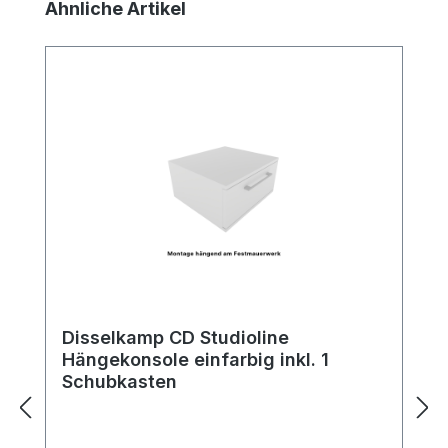
Produktgalerie überspringen
Ähnliche Artikel
Disselkamp CD Studioline
Hängekonsole einfarbig inkl. 1
Schubkasten