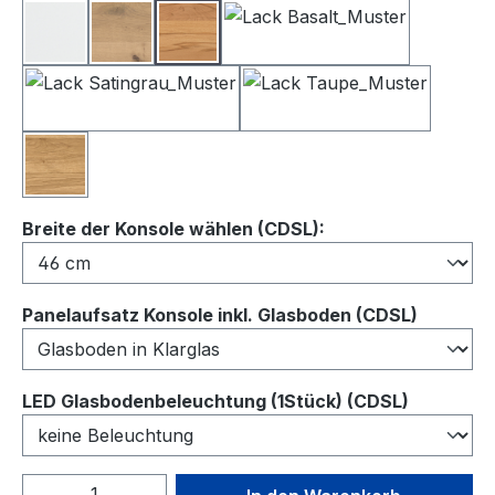
Lack Weiß
Balkeneiche
Kernbuche
Lack Basalt
Lack Satingrau
Lack Taupe
Wildeiche
auswählen
Breite der Konsole wählen (CDSL):
auswähl
Panelaufsatz Konsole inkl. Glasboden (CDSL)
auswähl
LED Glasbodenbeleuchtung (1Stück) (CDSL)
Produkt Anzahl: Gib den gewünschten We