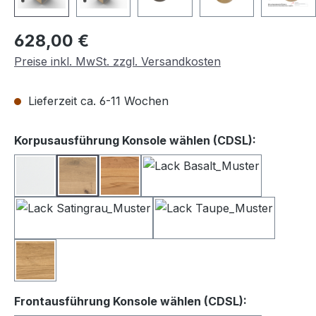
Regulärer Preis:
628,00 €
Preise inkl. MwSt. zzgl. Versandkosten
Lieferzeit ca. 6-11 Wochen
auswähle
Korpusausführung Konsole wählen (CDSL):
Lack weiß
Balkeneiche
Kernbuche
Lack Basalt
Lack Satingrau
Lack Taupe
Wildeiche
auswählen
Frontausführung Konsole wählen (CDSL):