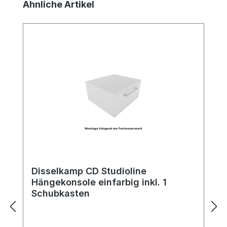
Produktgalerie überspringen
Ähnliche Artikel
Disselkamp CD Studioline
Hängekonsole einfarbig inkl. 1
Schubkasten