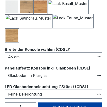
Lack Weiß
Balkeneiche
Kernbuche
Lack Basalt
Lack Satingrau
Lack Taupe
Wildeiche
auswählen
Breite der Konsole wählen (CDSL):
auswähl
Panelaufsatz Konsole inkl. Glasboden (CDSL)
auswähl
LED Glasbodenbeleuchtung (1Stück) (CDSL)
Produkt Anzahl: Gib den gewünschten We