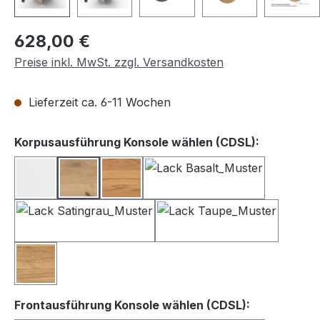
Regulärer Preis:
628,00 €
Preise inkl. MwSt. zzgl. Versandkosten
Lieferzeit ca. 6-11 Wochen
auswähle
Korpusausführung Konsole wählen (CDSL):
Lack weiß
Balkeneiche
Kernbuche
Lack Basalt
Lack Satingrau
Lack Taupe
Wildeiche
auswählen
Frontausführung Konsole wählen (CDSL):