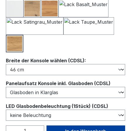
Lack Weiß
Balkeneiche
Kernbuche
Lack Basalt
Lack Satingrau
Lack Taupe
Wildeiche
auswählen
Breite der Konsole wählen (CDSL):
auswähl
Panelaufsatz Konsole inkl. Glasboden (CDSL)
auswähl
LED Glasbodenbeleuchtung (1Stück) (CDSL)
Produkt Anzahl: Gib den gewünschten We