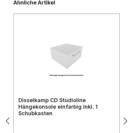
Produktgalerie überspringen
Ähnliche Artikel
Disselkamp CD Studioline
Hängekonsole einfarbig inkl. 1
Schubkasten