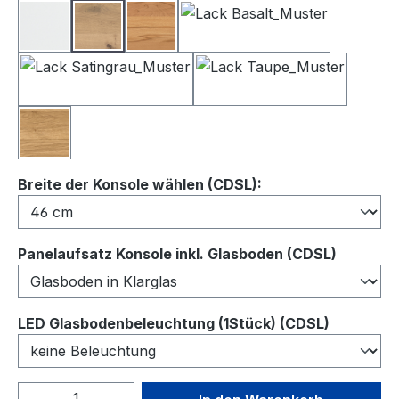
Lack Weiß
Balkeneiche
Kernbuche
Lack Basalt
Lack Satingrau
Lack Taupe
Wildeiche
auswählen
Breite der Konsole wählen (CDSL):
auswähl
Panelaufsatz Konsole inkl. Glasboden (CDSL)
auswähl
LED Glasbodenbeleuchtung (1Stück) (CDSL)
Produkt Anzahl: Gib den gewünschten We