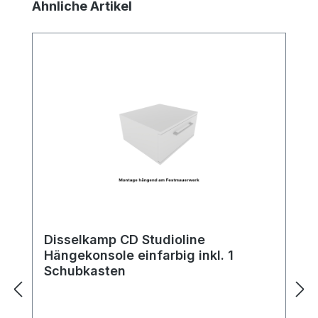
Produktgalerie überspringen
Ähnliche Artikel
Disselkamp CD Studioline
Hängekonsole einfarbig inkl. 1
Schubkasten