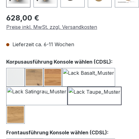
Regulärer Preis:
628,00 €
Preise inkl. MwSt. zzgl. Versandkosten
Lieferzeit ca. 6-11 Wochen
auswähle
Korpusausführung Konsole wählen (CDSL):
Lack weiß
Balkeneiche
Kernbuche
Lack Basalt
Lack Satingrau
Lack Taupe
Wildeiche
auswählen
Frontausführung Konsole wählen (CDSL):