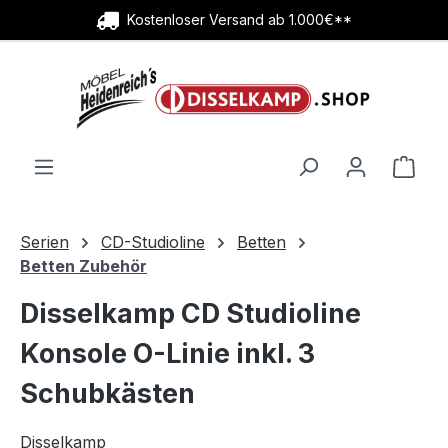
Kostenloser Versand ab 1.000€**
Zum Hauptinhalt springen
Ware
Serien
CD-Studioline
Betten
Betten Zubehör
Disselkamp CD Studioline
Konsole O-Linie inkl. 3
Schubkästen
Disselkamp