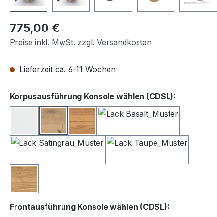
Regulärer Preis:
775,00 €
Preise inkl. MwSt. zzgl. Versandkosten
Lieferzeit ca. 6-11 Wochen
auswähle
Korpusausführung Konsole wählen (CDSL):
Lack weiß
Balkeneiche
Kernbuche
Lack Basalt
Lack Satingrau
Lack Taupe
Wildeiche
auswählen
Frontausführung Konsole wählen (CDSL):