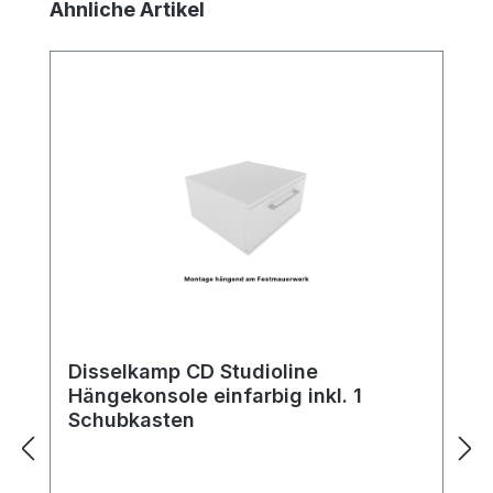
Produktgalerie überspringen
Ähnliche Artikel
Disselkamp CD Studioline
Hängekonsole einfarbig inkl. 1
Schubkasten