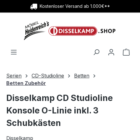
Kostenloser Versand ab 1.000€**
Zum Hauptinhalt springen
Ware
Serien
CD-Studioline
Betten
Betten Zubehör
Disselkamp CD Studioline
Konsole O-Linie inkl. 3
Schubkästen
Disselkamp