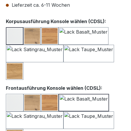
Lieferzeit ca. 6-11 Wochen
auswähle
Korpusausführung Konsole wählen (CDSL):
Lack weiß
Balkeneiche
Kernbuche
Lack Basalt
Lack Satingrau
Lack Taupe
Wildeiche
auswählen
Frontausführung Konsole wählen (CDSL):
Lack Weiß
Balkeneiche
Kernbuche
Lack Basalt
Lack Satingrau
Lack Taupe