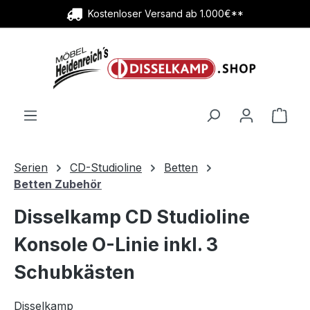
Kostenloser Versand ab 1.000€**
Zum Hauptinhalt springen
Ware
Serien
CD-Studioline
Betten
Betten Zubehör
Disselkamp CD Studioline
Konsole O-Linie inkl. 3
Schubkästen
Disselkamp