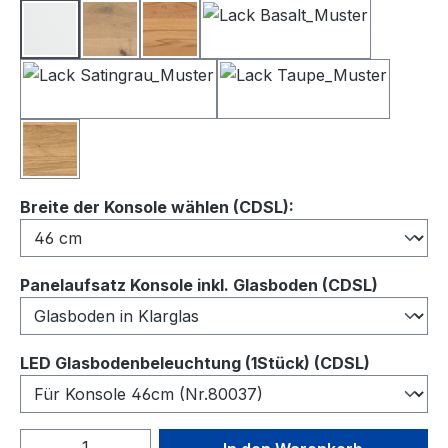
Lack Weiß
Balkeneiche
Kernbuche
Lack Basalt
Lack Satingrau
Lack Taupe
Wildeiche
auswählen
Breite der Konsole wählen (CDSL):
auswähl
Panelaufsatz Konsole inkl. Glasboden (CDSL)
auswähl
LED Glasbodenbeleuchtung (1Stück) (CDSL)
Produkt Anzahl: Gib den gewünschten We