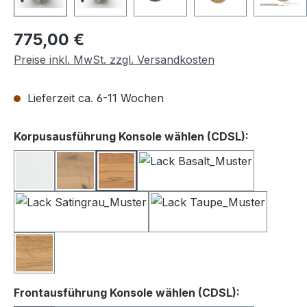
Regulärer Preis:
775,00 €
Preise inkl. MwSt. zzgl. Versandkosten
Lieferzeit ca. 6-11 Wochen
auswähle
Korpusausführung Konsole wählen (CDSL):
Lack weiß
Balkeneiche
Kernbuche
Lack Basalt
Lack Satingrau
Lack Taupe
Wildeiche
auswählen
Frontausführung Konsole wählen (CDSL):