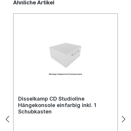
Produktgalerie überspringen
Ähnliche Artikel
Disselkamp CD Studioline
Hängekonsole einfarbig inkl. 1
Schubkasten