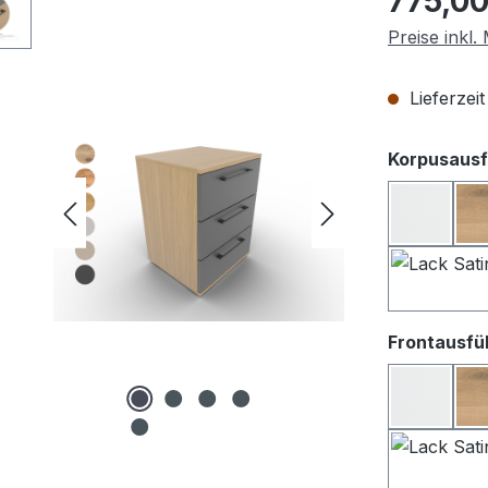
775,00
Preise inkl
Lieferzei
Korpusausf
Lack we
Frontausfü
Lack We