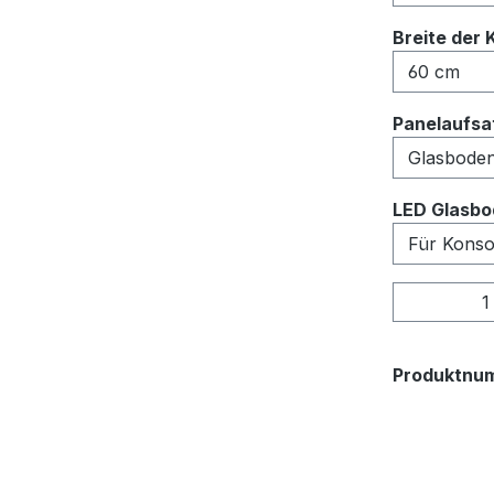
Breite der 
Panelaufsat
LED Glasbo
Produkt
Produktnu