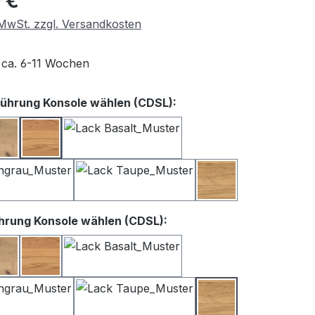
 €
. MwSt. zzgl. Versandkosten
t ca. 6-11 Wochen
auswählen
ührung Konsole wählen (CDSL):
iß
Balkeneiche
Kernbuche
Lack Basalt
Lack Satingrau
Lack Taupe
Wildeiche
auswählen
hrung Konsole wählen (CDSL):
iß
Balkeneiche
Kernbuche
Lack Basalt
Lack Satingrau
Lack Taupe
Wildeiche