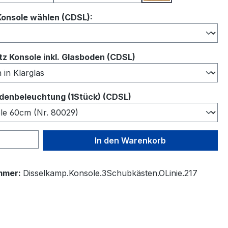
auswählen
Konsole wählen (CDSL):
auswählen
z Konsole inkl. Glasboden (CDSL)
auswählen
denbeleuchtung (1Stück) (CDSL)
 Anzahl: Gib den gewünschten Wert ein 
In den Warenkorb
mmer:
Disselkamp.Konsole.3Schubkästen.OLinie.217