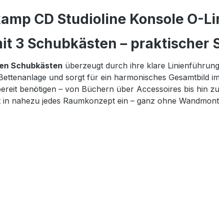
amp CD Studioline Konsole O-Lin
t 3 Schubkästen – praktischer S
gen Schubkästen
überzeugt durch ihre klare Linienführun
 Bettenanlage und sorgt für ein harmonisches Gesamtbild i
iffbereit benötigen – von Büchern über Accessoires bis hi
fekt in nahezu jedes Raumkonzept ein – ganz ohne Wandmont