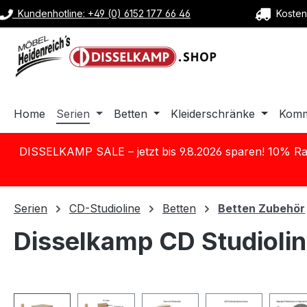
Kundenhotline: +49 (0) 6152 177 66 46
Kostenl
m Hauptinhalt springen
Zur Suche springen
Zur Hauptnavigation springen
Home
Serien
Betten
Kleiderschränke
Kom
DISSELKAMP SALE – jetzt bis 9.8.2026 sparen! 10% Ra
Serien
CD-Studioline
Betten
Betten Zubehör
Disselkamp CD Studiolin
Bildergalerie überspringen