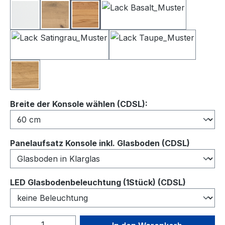
Lack Weiß
Balkeneiche
Kernbuche
Lack Basalt
Lack Satingrau
Lack Taupe
Wildeiche
auswählen
Breite der Konsole wählen (CDSL):
auswähl
Panelaufsatz Konsole inkl. Glasboden (CDSL)
auswähl
LED Glasbodenbeleuchtung (1Stück) (CDSL)
Produkt Anzahl: Gib den gewünschten We