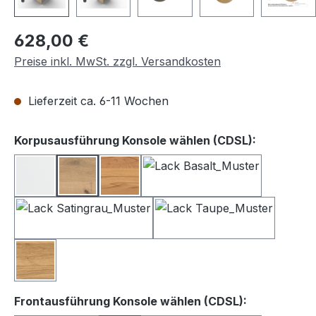
Regulärer Preis:
628,00 €
Preise inkl. MwSt. zzgl. Versandkosten
Lieferzeit ca. 6-11 Wochen
auswähle
Korpusausführung Konsole wählen (CDSL):
Lack weiß
Balkeneiche
Kernbuche
Lack Basalt
Lack Satingrau
Lack Taupe
Wildeiche
auswählen
Frontausführung Konsole wählen (CDSL):