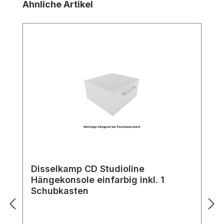
Produktgalerie überspringen
Ähnliche Artikel
Disselkamp CD Studioline
Hängekonsole einfarbig inkl. 1
Schubkasten