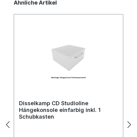
Produktgalerie überspringen
Ähnliche Artikel
Disselkamp CD Studioline
Hängekonsole einfarbig inkl. 1
Schubkasten