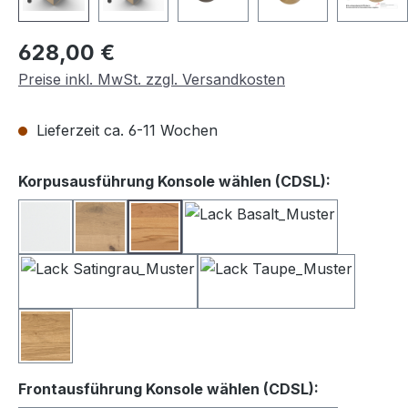
Regulärer Preis:
628,00 €
Preise inkl. MwSt. zzgl. Versandkosten
Lieferzeit ca. 6-11 Wochen
auswähle
Korpusausführung Konsole wählen (CDSL):
Lack weiß
Balkeneiche
Kernbuche
Lack Basalt
Lack Satingrau
Lack Taupe
Wildeiche
auswählen
Frontausführung Konsole wählen (CDSL):