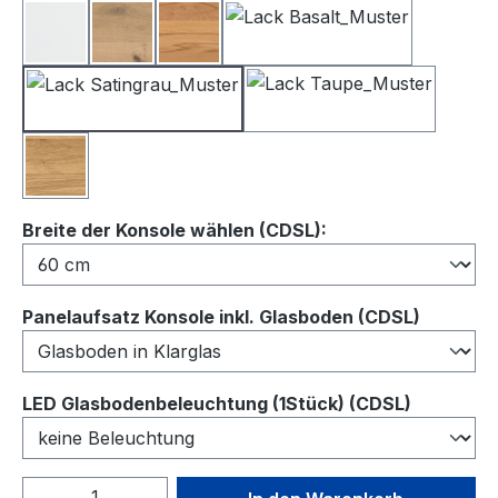
Lack Weiß
Balkeneiche
Kernbuche
Lack Basalt
Lack Satingrau
Lack Taupe
Wildeiche
auswählen
Breite der Konsole wählen (CDSL):
auswähl
Panelaufsatz Konsole inkl. Glasboden (CDSL)
auswähl
LED Glasbodenbeleuchtung (1Stück) (CDSL)
Produkt Anzahl: Gib den gewünschten We