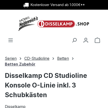
Kostenloser Versand ab 1.000€**
Zum Hauptinhalt springen
Ware
Serien
CD-Studioline
Betten
Betten Zubehör
Disselkamp CD Studioline
Konsole O-Linie inkl. 3
Schubkästen
Disselkamp