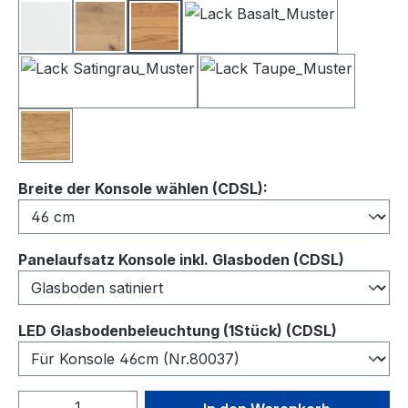
Lack Weiß
Balkeneiche
Kernbuche
Lack Basalt
Lack Satingrau
Lack Taupe
Wildeiche
auswählen
Breite der Konsole wählen (CDSL):
auswähl
Panelaufsatz Konsole inkl. Glasboden (CDSL)
auswähl
LED Glasbodenbeleuchtung (1Stück) (CDSL)
Produkt Anzahl: Gib den gewünschten We