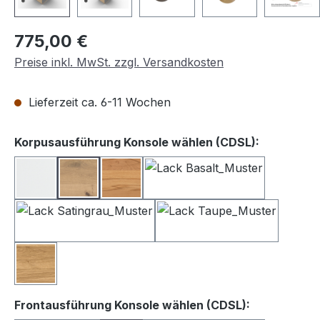
Regulärer Preis:
775,00 €
Preise inkl. MwSt. zzgl. Versandkosten
Lieferzeit ca. 6-11 Wochen
auswähle
Korpusausführung Konsole wählen (CDSL):
Lack weiß
Balkeneiche
Kernbuche
Lack Basalt
Lack Satingrau
Lack Taupe
Wildeiche
auswählen
Frontausführung Konsole wählen (CDSL):