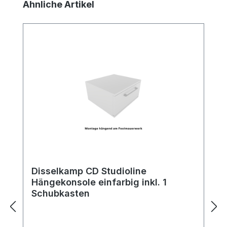
Produktgalerie überspringen
Ähnliche Artikel
Disselkamp CD Studioline
Hängekonsole einfarbig inkl. 1
Schubkasten