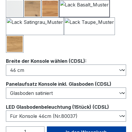
Lack Weiß
Balkeneiche
Kernbuche
Lack Basalt
Lack Satingrau
Lack Taupe
Wildeiche
auswählen
Breite der Konsole wählen (CDSL):
auswähl
Panelaufsatz Konsole inkl. Glasboden (CDSL)
auswähl
LED Glasbodenbeleuchtung (1Stück) (CDSL)
Produkt Anzahl: Gib den gewünschten We