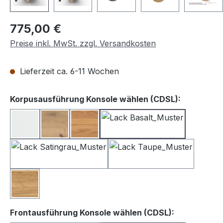
Regulärer Preis:
775,00 €
Preise inkl. MwSt. zzgl. Versandkosten
Lieferzeit ca. 6-11 Wochen
auswähle
Korpusausführung Konsole wählen (CDSL):
Lack weiß
Balkeneiche
Kernbuche
Lack Basalt
Lack Satingrau
Lack Taupe
Wildeiche
auswählen
Frontausführung Konsole wählen (CDSL):