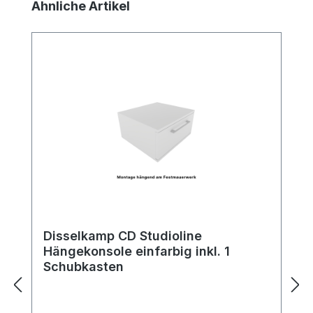
Produktgalerie überspringen
Ähnliche Artikel
Disselkamp CD Studioline
Hängekonsole einfarbig inkl. 1
Schubkasten