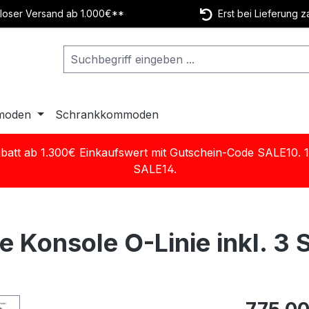
oser Versand ab 1.000€**
Erst bei Lieferung z
moden
Schrankkommoden
batt ab 1.300€ Einkaufswert mit Gutschein-Code SALE10. 
SALE14.
e Konsole O-Linie inkl. 3
Regulärer Pr