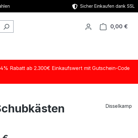
ahlen
Sicher Einkaufen dank SSL
0,00 €
Ware
14% Rabatt ab 2.300€ Einkaufswert mit Gutschein-Code
 Schubkästen
Disselkamp
eis: