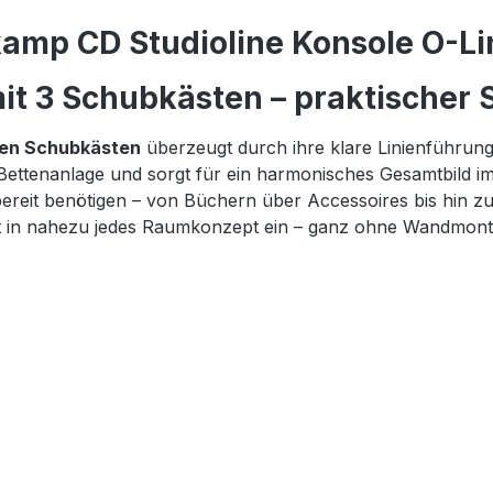
amp CD Studioline Konsole O-Lin
t 3 Schubkästen – praktischer S
gen Schubkästen
überzeugt durch ihre klare Linienführun
 Bettenanlage und sorgt für ein harmonisches Gesamtbild i
iffbereit benötigen – von Büchern über Accessoires bis hi
fekt in nahezu jedes Raumkonzept ein – ganz ohne Wandmont