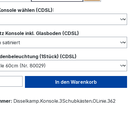
auswählen
Konsole wählen (CDSL):
auswählen
z Konsole inkl. Glasboden (CDSL)
auswählen
denbeleuchtung (1Stück) (CDSL)
 Anzahl: Gib den gewünschten Wert ein 
In den Warenkorb
mmer:
Disselkamp.Konsole.3Schubkästen.OLinie.362