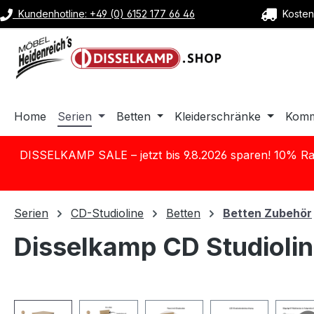
Kundenhotline: +49 (0) 6152 177 66 46
Kostenl
m Hauptinhalt springen
Zur Suche springen
Zur Hauptnavigation springen
Home
Serien
Betten
Kleiderschränke
Kom
DISSELKAMP SALE – jetzt bis 9.8.2026 sparen! 10% Ra
Serien
CD-Studioline
Betten
Betten Zubehör
Disselkamp CD Studiolin
Bildergalerie überspringen