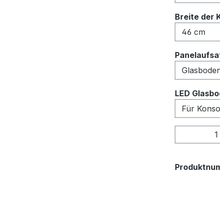
Breite der 
Panelaufsat
LED Glasbo
Produkt
Produktnu