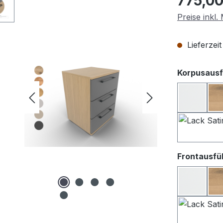
775,00
Preise inkl
Lieferzei
Korpusausf
Lack we
Frontausfü
Lack We