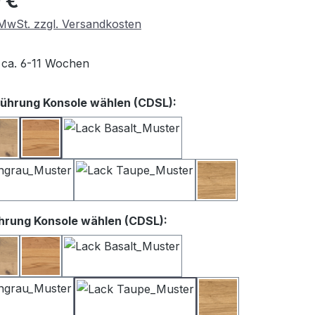
 €
. MwSt. zzgl. Versandkosten
t ca. 6-11 Wochen
auswählen
ührung Konsole wählen (CDSL):
iß
Balkeneiche
Kernbuche
Lack Basalt
Lack Satingrau
Lack Taupe
Wildeiche
auswählen
hrung Konsole wählen (CDSL):
iß
Balkeneiche
Kernbuche
Lack Basalt
Lack Satingrau
Lack Taupe
Wildeiche