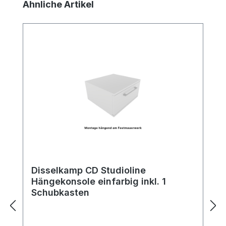
Produktgalerie überspringen
Ähnliche Artikel
Disselkamp CD Studioline
Hängekonsole einfarbig inkl. 1
Schubkasten