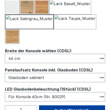
Lack Weiß
Balkeneiche
Kernbuche
Lack Basalt
Lack Satingrau
Lack Taupe
Wildeiche
auswählen
Breite der Konsole wählen (CDSL):
auswähl
Panelaufsatz Konsole inkl. Glasboden (CDSL)
auswähl
LED Glasbodenbeleuchtung (1Stück) (CDSL)
Produkt Anzahl: Gib den gewünschten We