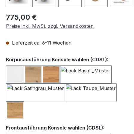
Regulärer Preis:
775,00 €
Preise inkl. MwSt. zzgl. Versandkosten
Lieferzeit ca. 6-11 Wochen
auswähle
Korpusausführung Konsole wählen (CDSL):
Lack weiß
Balkeneiche
Kernbuche
Lack Basalt
Lack Satingrau
Lack Taupe
Wildeiche
auswählen
Frontausführung Konsole wählen (CDSL):