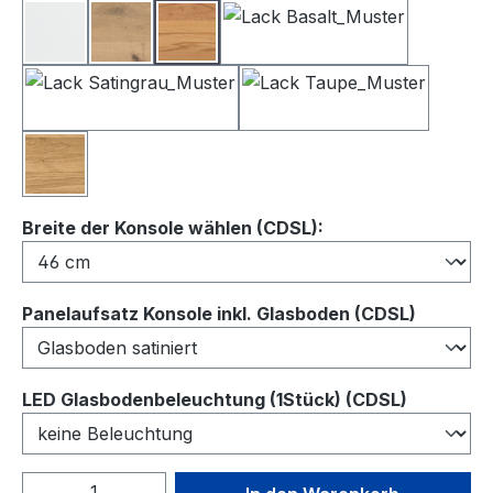
Lack Weiß
Balkeneiche
Kernbuche
Lack Basalt
Lack Satingrau
Lack Taupe
Wildeiche
auswählen
Breite der Konsole wählen (CDSL):
auswähl
Panelaufsatz Konsole inkl. Glasboden (CDSL)
auswähl
LED Glasbodenbeleuchtung (1Stück) (CDSL)
Produkt Anzahl: Gib den gewünschten We