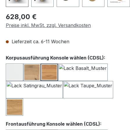
Regulärer Preis:
628,00 €
Preise inkl. MwSt. zzgl. Versandkosten
Lieferzeit ca. 6-11 Wochen
auswähle
Korpusausführung Konsole wählen (CDSL):
Lack weiß
Balkeneiche
Kernbuche
Lack Basalt
Lack Satingrau
Lack Taupe
Wildeiche
auswählen
Frontausführung Konsole wählen (CDSL):