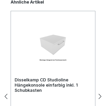
Produktgalerie überspringen
Ähnliche Artikel
Disselkamp CD Studioline
Hängekonsole einfarbig inkl. 1
Schubkasten