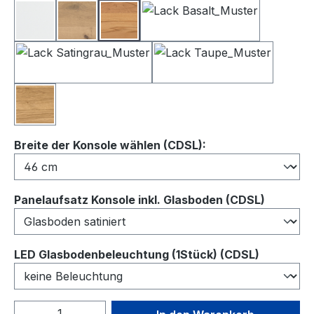
Lack Weiß
Balkeneiche
Kernbuche
Lack Basalt
Lack Satingrau
Lack Taupe
Wildeiche
auswählen
Breite der Konsole wählen (CDSL):
auswähl
Panelaufsatz Konsole inkl. Glasboden (CDSL)
auswähl
LED Glasbodenbeleuchtung (1Stück) (CDSL)
Produkt Anzahl: Gib den gewünschten We