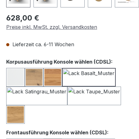
Regulärer Preis:
628,00 €
Preise inkl. MwSt. zzgl. Versandkosten
Lieferzeit ca. 6-11 Wochen
auswähle
Korpusausführung Konsole wählen (CDSL):
Lack weiß
Balkeneiche
Kernbuche
Lack Basalt
Lack Satingrau
Lack Taupe
Wildeiche
auswählen
Frontausführung Konsole wählen (CDSL):