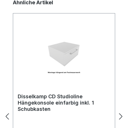
Produktgalerie überspringen
Ähnliche Artikel
Disselkamp CD Studioline
Hängekonsole einfarbig inkl. 1
Schubkasten