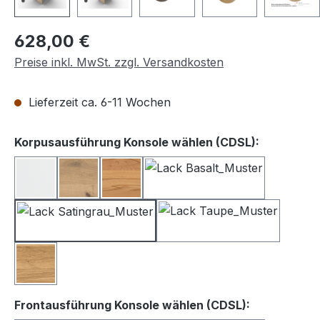
Regulärer Preis:
628,00 €
Preise inkl. MwSt. zzgl. Versandkosten
Lieferzeit ca. 6-11 Wochen
auswähle
Korpusausführung Konsole wählen (CDSL):
Lack weiß
Balkeneiche
Kernbuche
Lack Basalt
Lack Satingrau
Lack Taupe
Wildeiche
auswählen
Frontausführung Konsole wählen (CDSL):