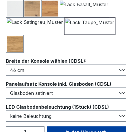
Lack Weiß
Balkeneiche
Kernbuche
Lack Basalt
Lack Satingrau
Lack Taupe
Wildeiche
auswählen
Breite der Konsole wählen (CDSL):
auswähl
Panelaufsatz Konsole inkl. Glasboden (CDSL)
auswähl
LED Glasbodenbeleuchtung (1Stück) (CDSL)
Produkt Anzahl: Gib den gewünschten We