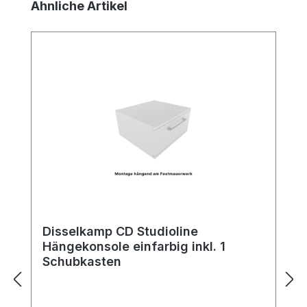
Produktgalerie überspringen
Ähnliche Artikel
Disselkamp CD Studioline
Hängekonsole einfarbig inkl. 1
Schubkasten