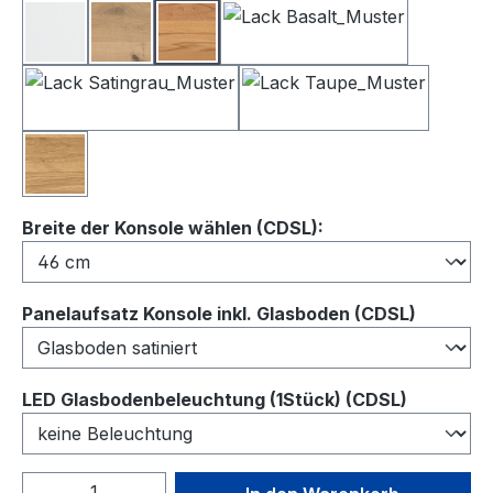
Lack Weiß
Balkeneiche
Kernbuche
Lack Basalt
Lack Satingrau
Lack Taupe
Wildeiche
auswählen
Breite der Konsole wählen (CDSL):
auswähl
Panelaufsatz Konsole inkl. Glasboden (CDSL)
auswähl
LED Glasbodenbeleuchtung (1Stück) (CDSL)
Produkt Anzahl: Gib den gewünschten We