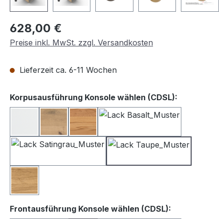
Regulärer Preis:
628,00 €
Preise inkl. MwSt. zzgl. Versandkosten
Lieferzeit ca. 6-11 Wochen
auswähle
Korpusausführung Konsole wählen (CDSL):
Lack weiß
Balkeneiche
Kernbuche
Lack Basalt
Lack Satingrau
Lack Taupe
Wildeiche
auswählen
Frontausführung Konsole wählen (CDSL):