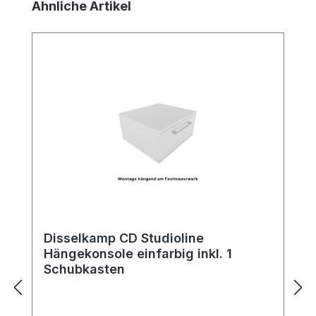
Produktgalerie überspringen
Ähnliche Artikel
Disselkamp CD Studioline
Hängekonsole einfarbig inkl. 1
Schubkasten