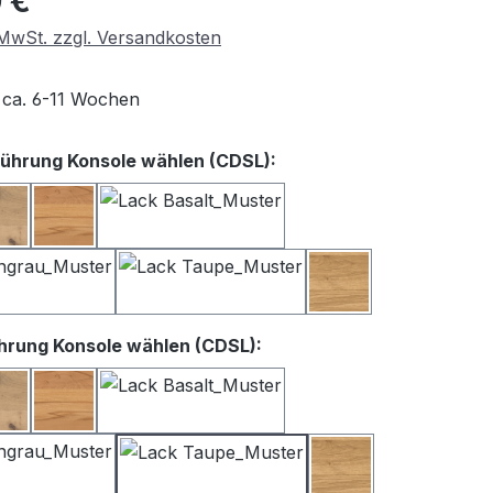
 €
. MwSt. zzgl. Versandkosten
t ca. 6-11 Wochen
auswählen
ührung Konsole wählen (CDSL):
iß
Balkeneiche
Kernbuche
Lack Basalt
Lack Satingrau
Lack Taupe
Wildeiche
auswählen
hrung Konsole wählen (CDSL):
iß
Balkeneiche
Kernbuche
Lack Basalt
Lack Satingrau
Lack Taupe
Wildeiche