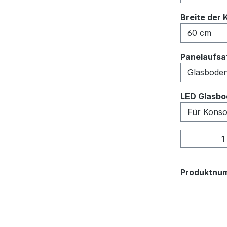
Breite der 
Panelaufsat
LED Glasbo
Produkt
Produktnu