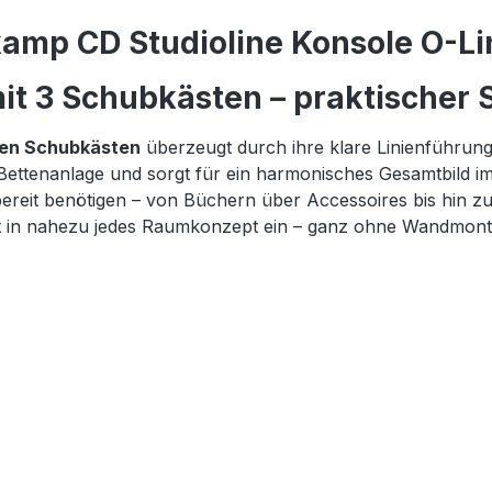
amp CD Studioline Konsole O-Lin
t 3 Schubkästen – praktischer S
gen Schubkästen
überzeugt durch ihre klare Linienführun
 Bettenanlage und sorgt für ein harmonisches Gesamtbild i
iffbereit benötigen – von Büchern über Accessoires bis hi
fekt in nahezu jedes Raumkonzept ein – ganz ohne Wandmont