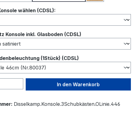
auswählen
Konsole wählen (CDSL):
auswählen
z Konsole inkl. Glasboden (CDSL)
auswählen
denbeleuchtung (1Stück) (CDSL)
 Anzahl: Gib den gewünschten Wert ein 
In den Warenkorb
mmer:
Disselkamp.Konsole.3Schubkästen.OLinie.446