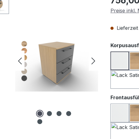
756,00
Preise inkl
Lieferzei
Korpusausf
Lack we
Frontausfü
Lack We