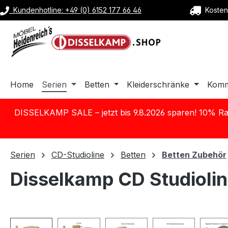
Kundenhotline: +49 (0) 6152 177 66 46
Kostenl
m Hauptinhalt springen
Zur Suche springen
Zur Hauptnavigation springen
Home
Serien
Betten
Kleiderschränke
Kom
DISSELKAMP SALE – jetzt bis 9.8.2026 sparen! 10% Ra
Serien
CD-Studioline
Betten
Betten Zubehör
Disselkamp CD Studiolin
Bildergalerie überspringen