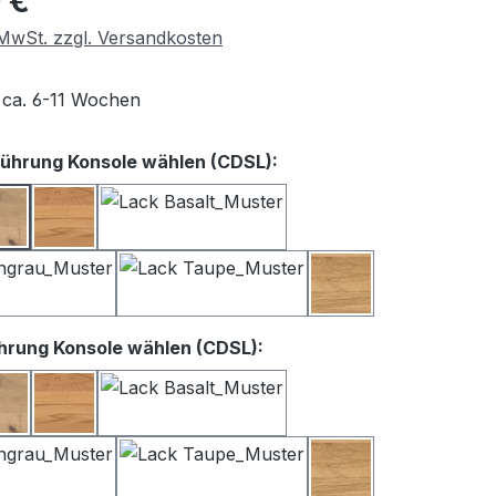
 €
. MwSt. zzgl. Versandkosten
t ca. 6-11 Wochen
auswählen
ührung Konsole wählen (CDSL):
iß
Balkeneiche
Kernbuche
Lack Basalt
Lack Satingrau
Lack Taupe
Wildeiche
auswählen
hrung Konsole wählen (CDSL):
iß
Balkeneiche
Kernbuche
Lack Basalt
Lack Satingrau
Lack Taupe
Wildeiche