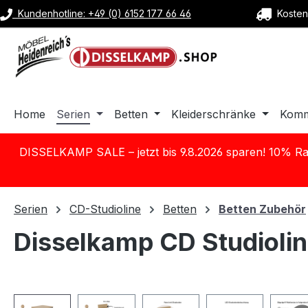
Kundenhotline: +49 (0) 6152 177 66 46
Kostenl
m Hauptinhalt springen
Zur Suche springen
Zur Hauptnavigation springen
Home
Serien
Betten
Kleiderschränke
Kom
DISSELKAMP SALE – jetzt bis 9.8.2026 sparen! 10% Ra
Serien
CD-Studioline
Betten
Betten Zubehör
Disselkamp CD Studiolin
Bildergalerie überspringen