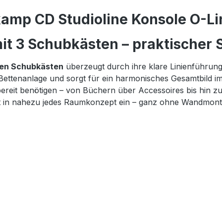
amp CD Studioline Konsole O-Lin
t 3 Schubkästen – praktischer S
gen Schubkästen
überzeugt durch ihre klare Linienführun
 Bettenanlage und sorgt für ein harmonisches Gesamtbild i
iffbereit benötigen – von Büchern über Accessoires bis hi
fekt in nahezu jedes Raumkonzept ein – ganz ohne Wandmont