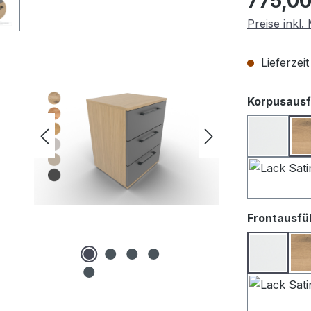
775,00
Preise inkl
Lieferzei
Korpusausf
Lack we
Frontausfü
Lack We