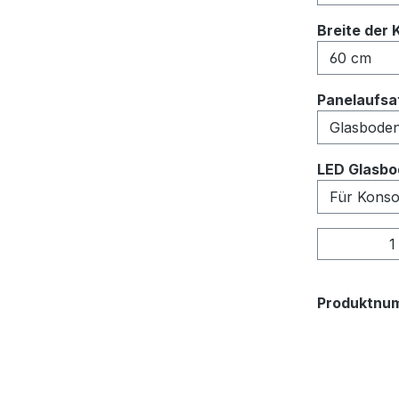
Breite der 
Panelaufsat
LED Glasbo
Produkt
Produktnu