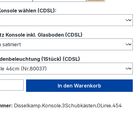
auswählen
Konsole wählen (CDSL):
auswählen
z Konsole inkl. Glasboden (CDSL)
auswählen
denbeleuchtung (1Stück) (CDSL)
 Anzahl: Gib den gewünschten Wert ein 
In den Warenkorb
mmer:
Disselkamp.Konsole.3Schubkästen.OLinie.454