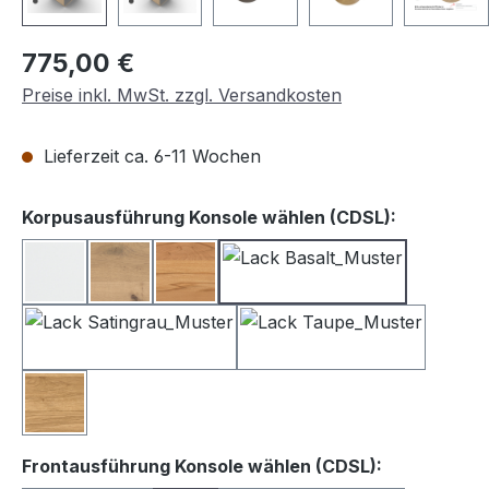
Regulärer Preis:
775,00 €
Preise inkl. MwSt. zzgl. Versandkosten
Lieferzeit ca. 6-11 Wochen
auswähle
Korpusausführung Konsole wählen (CDSL):
Lack weiß
Balkeneiche
Kernbuche
Lack Basalt
Lack Satingrau
Lack Taupe
Wildeiche
auswählen
Frontausführung Konsole wählen (CDSL):