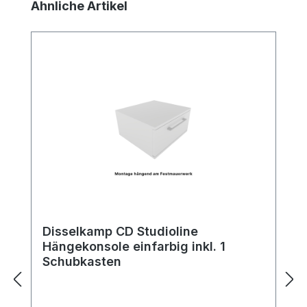
Produktgalerie überspringen
Ähnliche Artikel
Disselkamp CD Studioline
Hängekonsole einfarbig inkl. 1
Schubkasten