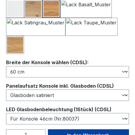
Lack Weiß
Balkeneiche
Kernbuche
Lack Basalt
Lack Satingrau
Lack Taupe
Wildeiche
auswählen
Breite der Konsole wählen (CDSL):
auswähl
Panelaufsatz Konsole inkl. Glasboden (CDSL)
auswähl
LED Glasbodenbeleuchtung (1Stück) (CDSL)
Produkt Anzahl: Gib den gewünschten We