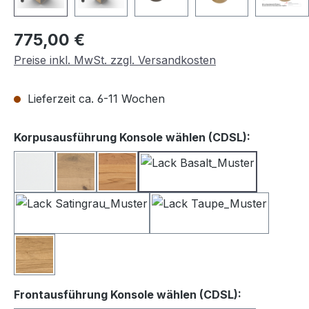
Regulärer Preis:
775,00 €
Preise inkl. MwSt. zzgl. Versandkosten
Lieferzeit ca. 6-11 Wochen
auswähle
Korpusausführung Konsole wählen (CDSL):
Lack weiß
Balkeneiche
Kernbuche
Lack Basalt
Lack Satingrau
Lack Taupe
Wildeiche
auswählen
Frontausführung Konsole wählen (CDSL):