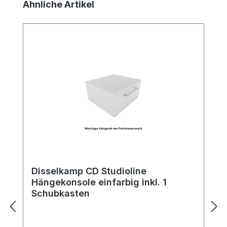
Produktgalerie überspringen
Ähnliche Artikel
Disselkamp CD Studioline
Hängekonsole einfarbig inkl. 1
Schubkasten