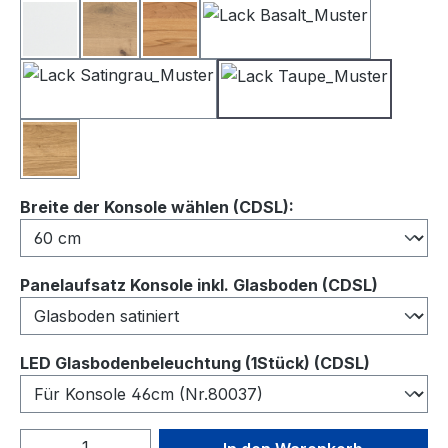
Lack Weiß
Balkeneiche
Kernbuche
Lack Basalt
Lack Satingrau
Lack Taupe
Wildeiche
auswählen
Breite der Konsole wählen (CDSL):
auswähl
Panelaufsatz Konsole inkl. Glasboden (CDSL)
auswähl
LED Glasbodenbeleuchtung (1Stück) (CDSL)
Produkt Anzahl: Gib den gewünschten We