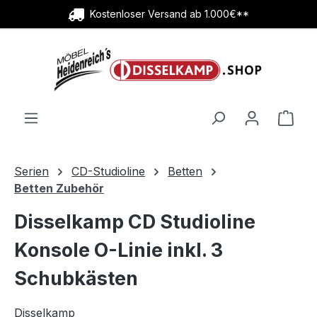
Kostenloser Versand ab 1.000€**
Zum Hauptinhalt springen
Ware
Serien
CD-Studioline
Betten
Betten Zubehör
Disselkamp CD Studioline
Konsole O-Linie inkl. 3
Schubkästen
Disselkamp