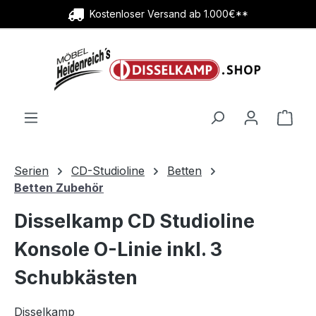
Kostenloser Versand ab 1.000€**
Zum Hauptinhalt springen
Ware
Serien
CD-Studioline
Betten
Betten Zubehör
Disselkamp CD Studioline
Konsole O-Linie inkl. 3
Schubkästen
Disselkamp