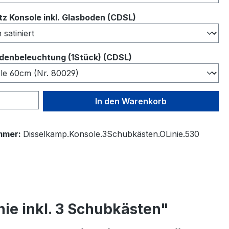
auswählen
z Konsole inkl. Glasboden (CDSL)
auswählen
denbeleuchtung (1Stück) (CDSL)
 Anzahl: Gib den gewünschten Wert ein 
In den Warenkorb
mmer:
Disselkamp.Konsole.3Schubkästen.OLinie.530
ie inkl. 3 Schubkästen"