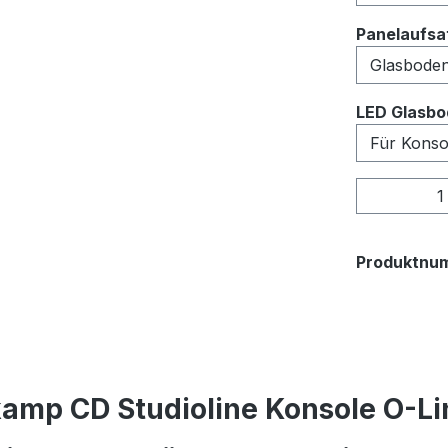
Panelaufsat
LED Glasbo
Produkt
Produktnu
amp CD Studioline Konsole O-Lin