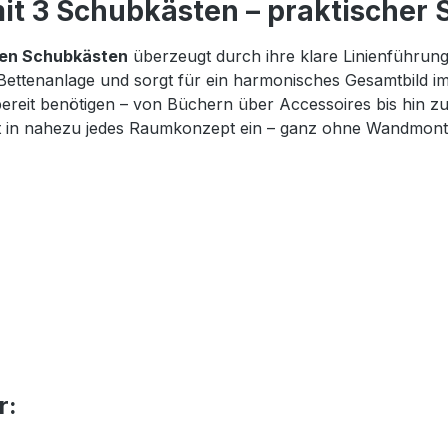
t 3 Schubkästen – praktischer S
gen Schubkästen
überzeugt durch ihre klare Linienführun
 Bettenanlage und sorgt für ein harmonisches Gesamtbild i
iffbereit benötigen – von Büchern über Accessoires bis hi
fekt in nahezu jedes Raumkonzept ein – ganz ohne Wandmont
r: