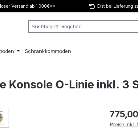
oser Versand ab 1.000€**
Erst bei Lieferung z
moden
Schrankkommoden
e Konsole O-Linie inkl. 3
Regulärer Pr
775,00
Preise inkl