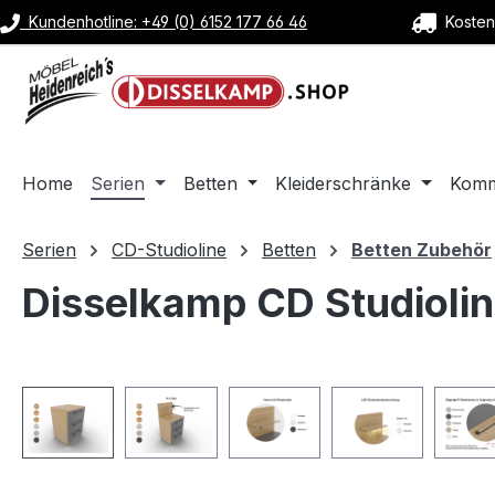
Kundenhotline: +49 (0) 6152 177 66 46
Kostenl
m Hauptinhalt springen
Zur Suche springen
Zur Hauptnavigation springen
Home
Serien
Betten
Kleiderschränke
Kom
Serien
CD-Studioline
Betten
Betten Zubehör
Disselkamp CD Studiolin
Bildergalerie überspringen