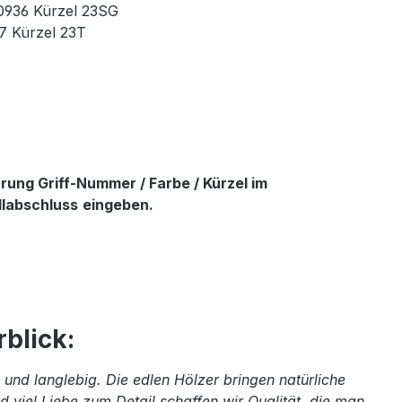
90936 Kürzel 23SG
37 Kürzel 23T
ung Griff-Nummer / Farbe / Kürzel im
llabschluss
eingeben.
blick:
und langlebig. Die edlen Hölzer bringen natürliche
 viel Liebe zum Detail schaffen wir Qualität, die man