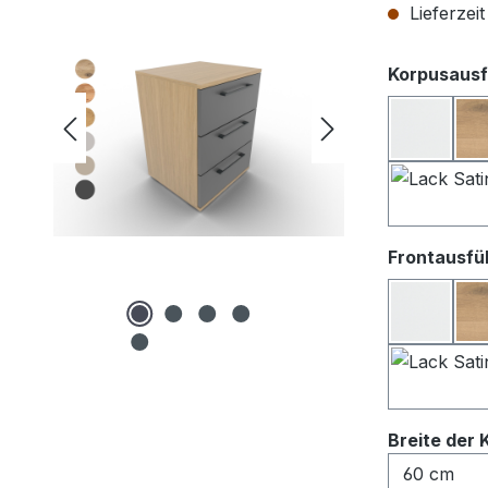
Lieferzei
Korpusausf
Lack we
Frontausfü
Lack We
Breite der 