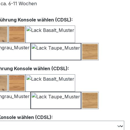
t ca. 6-11 Wochen
auswählen
ührung Konsole wählen (CDSL):
iß
Balkeneiche
Kernbuche
Lack Basalt
Lack Satingrau
Lack Taupe
Wildeiche
auswählen
hrung Konsole wählen (CDSL):
iß
Balkeneiche
Kernbuche
Lack Basalt
Lack Satingrau
Lack Taupe
Wildeiche
auswählen
Konsole wählen (CDSL):