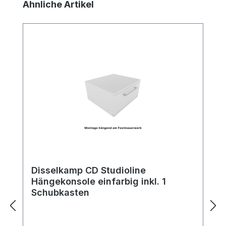
Produktgalerie überspringen
Ähnliche Artikel
Disselkamp CD Studioline
Hängekonsole einfarbig inkl. 1
Schubkasten