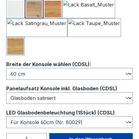
Lack Weiß
Balkeneiche
Kernbuche
Lack Basalt
Lack Satingrau
Lack Taupe
Wildeiche
auswählen
Breite der Konsole wählen (CDSL):
auswähl
Panelaufsatz Konsole inkl. Glasboden (CDSL)
auswähl
LED Glasbodenbeleuchtung (1Stück) (CDSL)
Produkt Anzahl: Gib den gewünschten We