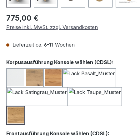
Regulärer Preis:
775,00 €
Preise inkl. MwSt. zzgl. Versandkosten
Lieferzeit ca. 6-11 Wochen
auswähle
Korpusausführung Konsole wählen (CDSL):
Lack weiß
Balkeneiche
Kernbuche
Lack Basalt
Lack Satingrau
Lack Taupe
Wildeiche
auswählen
Frontausführung Konsole wählen (CDSL):