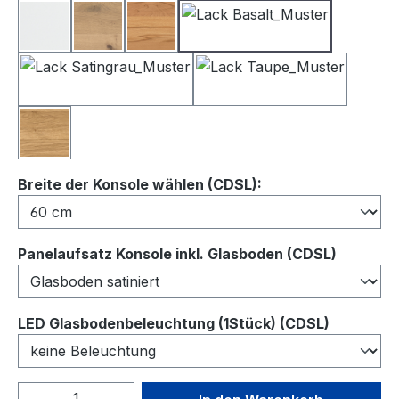
Lack Weiß
Balkeneiche
Kernbuche
Lack Basalt
Lack Satingrau
Lack Taupe
Wildeiche
auswählen
Breite der Konsole wählen (CDSL):
auswähl
Panelaufsatz Konsole inkl. Glasboden (CDSL)
auswähl
LED Glasbodenbeleuchtung (1Stück) (CDSL)
Produkt Anzahl: Gib den gewünschten We