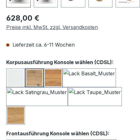
Regulärer Preis:
628,00 €
Preise inkl. MwSt. zzgl. Versandkosten
Lieferzeit ca. 6-11 Wochen
auswähle
Korpusausführung Konsole wählen (CDSL):
Lack weiß
Balkeneiche
Kernbuche
Lack Basalt
Lack Satingrau
Lack Taupe
Wildeiche
auswählen
Frontausführung Konsole wählen (CDSL):