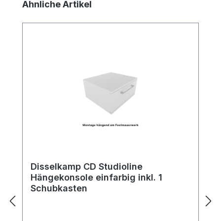
Produktgalerie überspringen
Ähnliche Artikel
Disselkamp CD Studioline
Hängekonsole einfarbig inkl. 1
Schubkasten