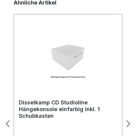
Produktgalerie überspringen
Ähnliche Artikel
Disselkamp CD Studioline
Hängekonsole einfarbig inkl. 1
Schubkasten