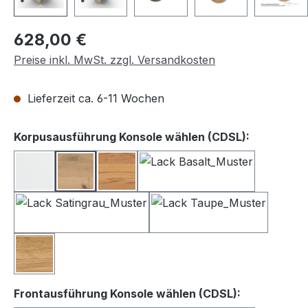
Regulärer Preis:
628,00 €
Preise inkl. MwSt. zzgl. Versandkosten
Lieferzeit ca. 6-11 Wochen
auswähle
Korpusausführung Konsole wählen (CDSL):
Lack weiß
Balkeneiche
Kernbuche
Lack Basalt
Lack Satingrau
Lack Taupe
Wildeiche
auswählen
Frontausführung Konsole wählen (CDSL):