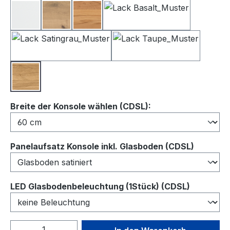
Lack Weiß
Balkeneiche
Kernbuche
Lack Basalt
Lack Satingrau
Lack Taupe
Wildeiche
auswählen
Breite der Konsole wählen (CDSL):
auswähl
Panelaufsatz Konsole inkl. Glasboden (CDSL)
auswähl
LED Glasbodenbeleuchtung (1Stück) (CDSL)
Produkt Anzahl: Gib den gewünschten We