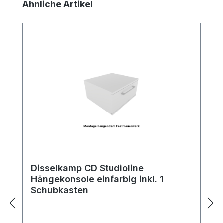
Produktgalerie überspringen
Ähnliche Artikel
Disselkamp CD Studioline
Hängekonsole einfarbig inkl. 1
Schubkasten