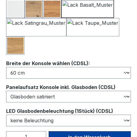
Lack Weiß
Balkeneiche
Kernbuche
Lack Basalt
Lack Satingrau
Lack Taupe
Wildeiche
auswählen
Breite der Konsole wählen (CDSL):
auswähl
Panelaufsatz Konsole inkl. Glasboden (CDSL)
auswähl
LED Glasbodenbeleuchtung (1Stück) (CDSL)
Produkt Anzahl: Gib den gewünschten We