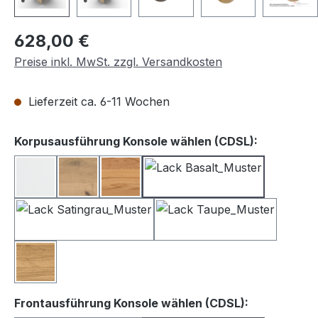
Regulärer Preis:
628,00 €
Preise inkl. MwSt. zzgl. Versandkosten
Lieferzeit ca. 6-11 Wochen
auswähle
Korpusausführung Konsole wählen (CDSL):
Lack weiß
Balkeneiche
Kernbuche
Lack Basalt
Lack Satingrau
Lack Taupe
Wildeiche
auswählen
Frontausführung Konsole wählen (CDSL):