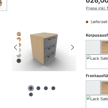
628,00
Preise inkl
Lieferzei
Korpusausf
Lack we
Frontausfü
Lack We