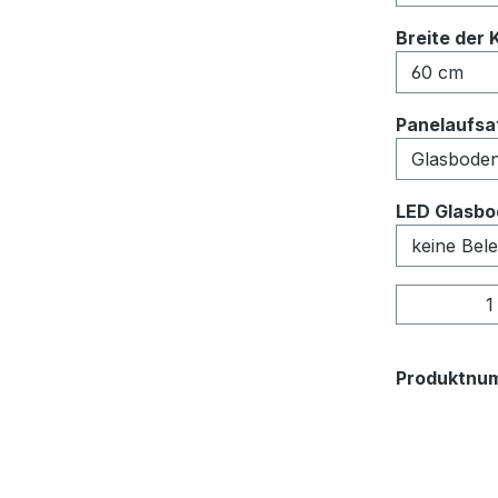
Breite der 
Panelaufsat
LED Glasbo
Produkt
Produktnu