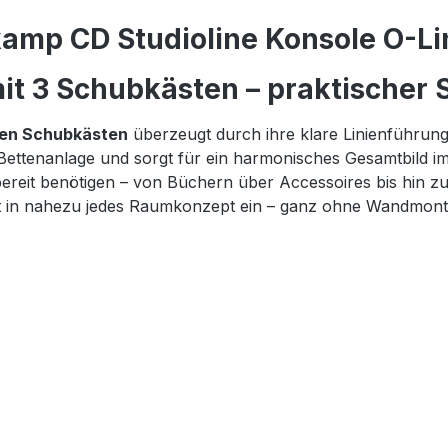
amp CD Studioline Konsole O-Lin
t 3 Schubkästen – praktischer S
gen Schubkästen
überzeugt durch ihre klare Linienführun
 Bettenanlage und sorgt für ein harmonisches Gesamtbild i
iffbereit benötigen – von Büchern über Accessoires bis hi
fekt in nahezu jedes Raumkonzept ein – ganz ohne Wandmont