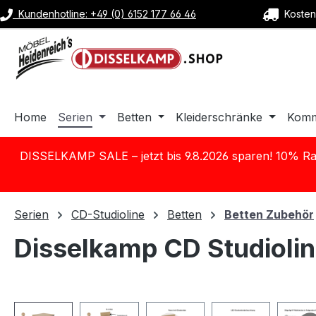
Kundenhotline: +49 (0) 6152 177 66 46
Kostenl
m Hauptinhalt springen
Zur Suche springen
Zur Hauptnavigation springen
Home
Serien
Betten
Kleiderschränke
Kom
DISSELKAMP SALE – jetzt bis 9.8.2026 sparen! 10% Ra
Serien
CD-Studioline
Betten
Betten Zubehör
Disselkamp CD Studiolin
Bildergalerie überspringen