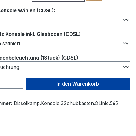
auswählen
Konsole wählen (CDSL):
auswählen
z Konsole inkl. Glasboden (CDSL)
auswählen
denbeleuchtung (1Stück) (CDSL)
 Anzahl: Gib den gewünschten Wert ein 
In den Warenkorb
mmer:
Disselkamp.Konsole.3Schubkästen.OLinie.565