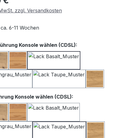
 €
. MwSt. zzgl. Versandkosten
t ca. 6-11 Wochen
auswählen
ührung Konsole wählen (CDSL):
iß
Balkeneiche
Kernbuche
Lack Basalt
Lack Satingrau
Lack Taupe
Wildeiche
auswählen
hrung Konsole wählen (CDSL):
iß
Balkeneiche
Kernbuche
Lack Basalt
Lack Satingrau
Lack Taupe
Wildeiche