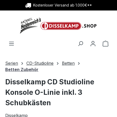
Kostenloser Versand ab 1.000€**
Zum Hauptinhalt springen
Ware
Serien
CD-Studioline
Betten
Betten Zubehör
Disselkamp CD Studioline
Konsole O-Linie inkl. 3
Schubkästen
Disselkamp