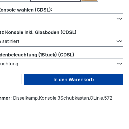
auswählen
Konsole wählen (CDSL):
auswählen
z Konsole inkl. Glasboden (CDSL)
auswählen
denbeleuchtung (1Stück) (CDSL)
 Anzahl: Gib den gewünschten Wert ein 
In den Warenkorb
mmer:
Disselkamp.Konsole.3Schubkästen.OLinie.572