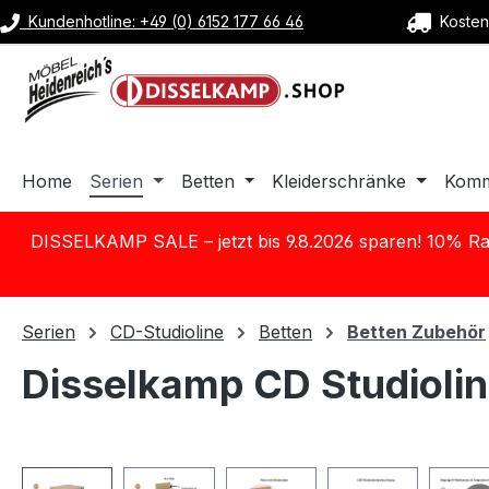
Kundenhotline: +49 (0) 6152 177 66 46
Kostenl
m Hauptinhalt springen
Zur Suche springen
Zur Hauptnavigation springen
Home
Serien
Betten
Kleiderschränke
Kom
DISSELKAMP SALE – jetzt bis 9.8.2026 sparen! 10% Ra
Serien
CD-Studioline
Betten
Betten Zubehör
Disselkamp CD Studiolin
Bildergalerie überspringen