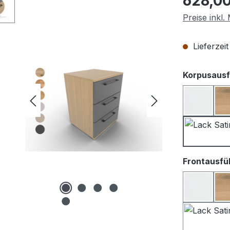
628,00
Preise inkl
Lieferzei
Korpusausf
Lack we
Frontausfü
Lack We