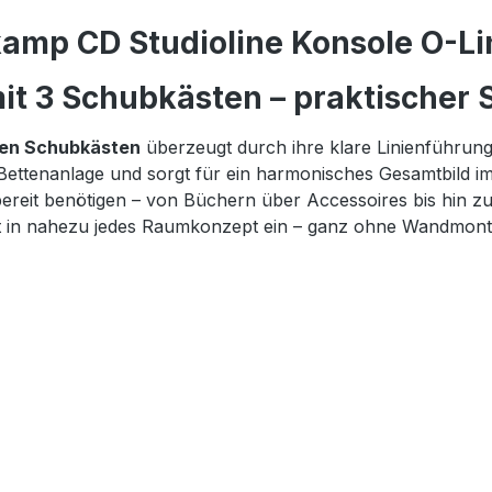
amp CD Studioline Konsole O-Lin
t 3 Schubkästen – praktischer S
gen Schubkästen
überzeugt durch ihre klare Linienführun
 Bettenanlage und sorgt für ein harmonisches Gesamtbild i
iffbereit benötigen – von Büchern über Accessoires bis hi
fekt in nahezu jedes Raumkonzept ein – ganz ohne Wandmont