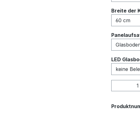
Breite der 
Panelaufsat
LED Glasbo
Produkt
Produktnu