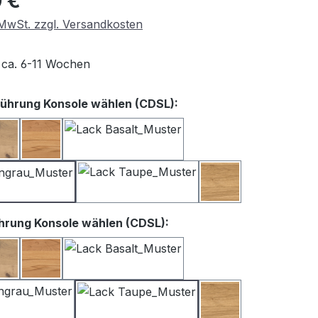
 €
. MwSt. zzgl. Versandkosten
t ca. 6-11 Wochen
auswählen
ührung Konsole wählen (CDSL):
iß
Balkeneiche
Kernbuche
Lack Basalt
Lack Satingrau
Lack Taupe
Wildeiche
auswählen
hrung Konsole wählen (CDSL):
iß
Balkeneiche
Kernbuche
Lack Basalt
Lack Satingrau
Lack Taupe
Wildeiche