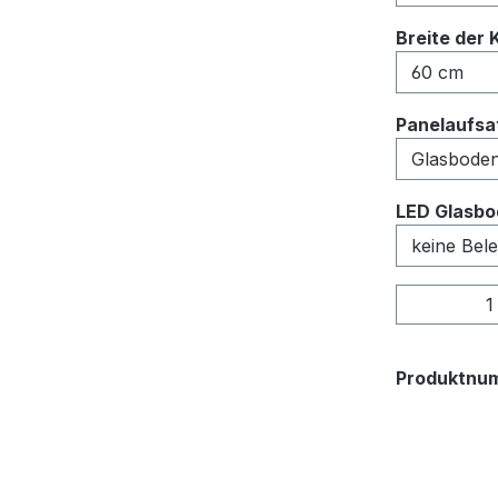
Breite der 
Panelaufsat
LED Glasbo
Produkt
Produktnu