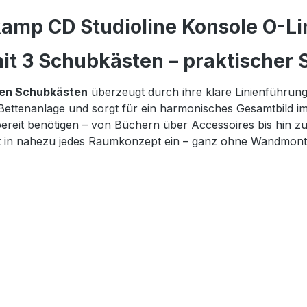
amp CD Studioline Konsole O-Lin
t 3 Schubkästen – praktischer S
gen Schubkästen
überzeugt durch ihre klare Linienführun
 Bettenanlage und sorgt für ein harmonisches Gesamtbild i
iffbereit benötigen – von Büchern über Accessoires bis hi
fekt in nahezu jedes Raumkonzept ein – ganz ohne Wandmont