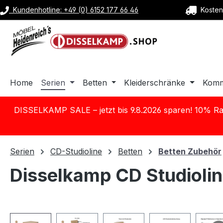
Kundenhotline: +49 (0) 6152 177 66 46
Kostenl
m Hauptinhalt springen
Zur Suche springen
Zur Hauptnavigation springen
Home
Serien
Betten
Kleiderschränke
Kom
DISSELKAMP SALE – jetzt bis 9.8.2026 sparen! 10% Ra
Serien
CD-Studioline
Betten
Betten Zubehör
Disselkamp CD Studiolin
Bildergalerie überspringen