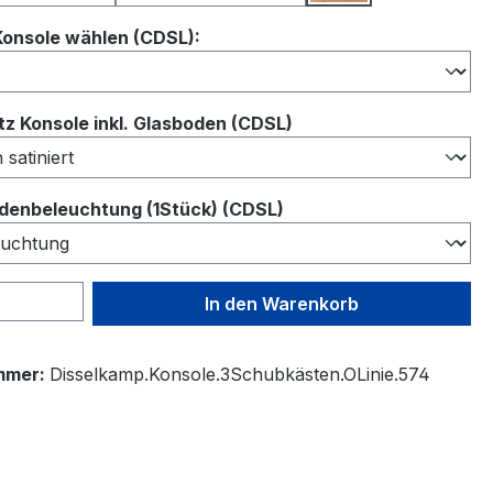
auswählen
Konsole wählen (CDSL):
auswählen
z Konsole inkl. Glasboden (CDSL)
auswählen
denbeleuchtung (1Stück) (CDSL)
 Anzahl: Gib den gewünschten Wert ein 
In den Warenkorb
mmer:
Disselkamp.Konsole.3Schubkästen.OLinie.574