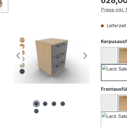
628,00
Preise inkl
Lieferzei
Korpusausf
Lack we
Frontausfü
Lack We