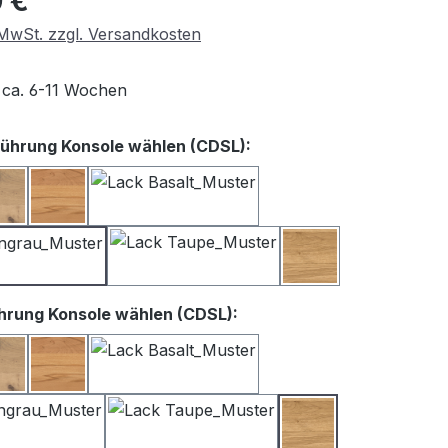
 €
. MwSt. zzgl. Versandkosten
t ca. 6-11 Wochen
auswählen
ührung Konsole wählen (CDSL):
iß
Balkeneiche
Kernbuche
Lack Basalt
Lack Satingrau
Lack Taupe
Wildeiche
auswählen
hrung Konsole wählen (CDSL):
iß
Balkeneiche
Kernbuche
Lack Basalt
Lack Satingrau
Lack Taupe
Wildeiche