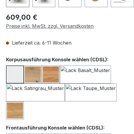
Regulärer Preis:
609,00 €
Preise inkl. MwSt. zzgl. Versandkosten
Lieferzeit ca. 6-11 Wochen
auswähle
Korpusausführung Konsole wählen (CDSL):
Lack weiß
Balkeneiche
Kernbuche
Lack Basalt
Lack Satingrau
Lack Taupe
Wildeiche
auswählen
Frontausführung Konsole wählen (CDSL):