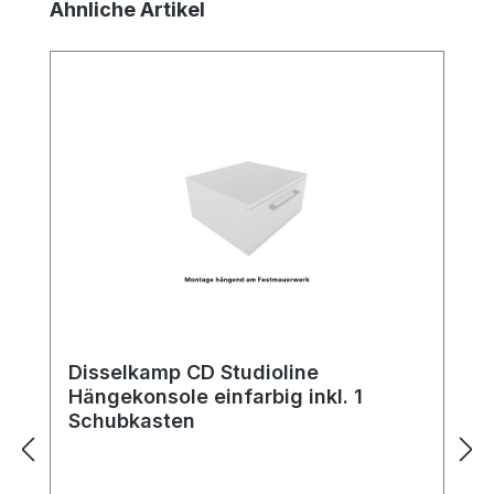
Produktgalerie überspringen
Ähnliche Artikel
Disselkamp CD Studioline
Hängekonsole einfarbig inkl. 1
Schubkasten