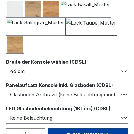
Lack Weiß
Balkeneiche
Kernbuche
Lack Basalt
Lack Satingrau
Lack Taupe
Wildeiche
auswählen
Breite der Konsole wählen (CDSL):
auswähl
Panelaufsatz Konsole inkl. Glasboden (CDSL)
auswähl
LED Glasbodenbeleuchtung (1Stück) (CDSL)
Produkt Anzahl: Gib den gewünschten We