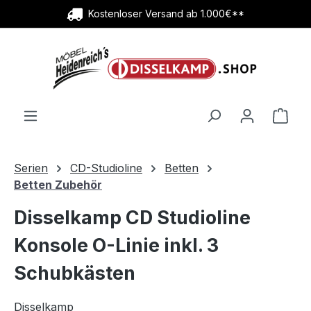
Kostenloser Versand ab 1.000€**
Zum Hauptinhalt springen
Ware
Serien
CD-Studioline
Betten
Betten Zubehör
Disselkamp CD Studioline
Konsole O-Linie inkl. 3
Schubkästen
Disselkamp