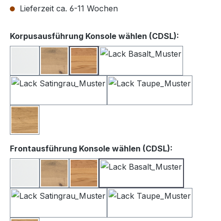
Lieferzeit ca. 6-11 Wochen
auswähle
Korpusausführung Konsole wählen (CDSL):
Lack weiß
Balkeneiche
Kernbuche
Lack Basalt
Lack Satingrau
Lack Taupe
Wildeiche
auswählen
Frontausführung Konsole wählen (CDSL):
Lack Weiß
Balkeneiche
Kernbuche
Lack Basalt
Lack Satingrau
Lack Taupe