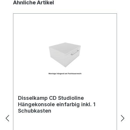
Produktgalerie überspringen
Ähnliche Artikel
Disselkamp CD Studioline
Hängekonsole einfarbig inkl. 1
Schubkasten