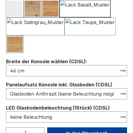
Lack Weiß
Balkeneiche
Kernbuche
Lack Basalt
Lack Satingrau
Lack Taupe
Wildeiche
auswählen
Breite der Konsole wählen (CDSL):
auswähl
Panelaufsatz Konsole inkl. Glasboden (CDSL)
auswähl
LED Glasbodenbeleuchtung (1Stück) (CDSL)
Produkt Anzahl: Gib den gewünschten We