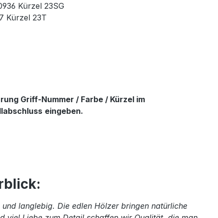
90936 Kürzel 23SG
37 Kürzel 23T
ung Griff-Nummer / Farbe / Kürzel im
llabschluss
eingeben.
blick:
und langlebig. Die edlen Hölzer bringen natürliche
 viel Liebe zum Detail schaffen wir Qualität, die man