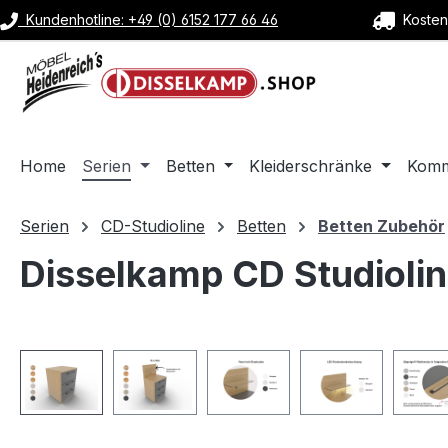
Kundenhotline: +49 (0) 6152 177 66 46
Kostenl
m Hauptinhalt springen
Zur Suche springen
Zur Hauptnavigation springen
Home
Serien
Betten
Kleiderschränke
Kom
Serien
CD-Studioline
Betten
Betten Zubehör
Disselkamp CD Studiolin
Bildergalerie überspringen