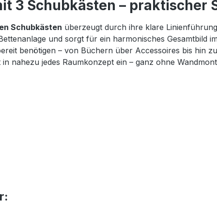
t 3 Schubkästen – praktischer S
gen Schubkästen
überzeugt durch ihre klare Linienführun
 Bettenanlage und sorgt für ein harmonisches Gesamtbild i
iffbereit benötigen – von Büchern über Accessoires bis hi
fekt in nahezu jedes Raumkonzept ein – ganz ohne Wandmont
r: