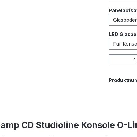
Panelaufsat
LED Glasbo
Produkt
Produktnu
amp CD Studioline Konsole O-Lin