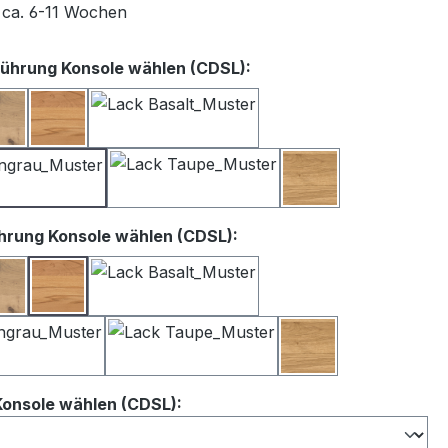
t ca. 6-11 Wochen
auswählen
ührung Konsole wählen (CDSL):
iß
Balkeneiche
Kernbuche
Lack Basalt
Lack Satingrau
Lack Taupe
Wildeiche
auswählen
hrung Konsole wählen (CDSL):
iß
Balkeneiche
Kernbuche
Lack Basalt
Lack Satingrau
Lack Taupe
Wildeiche
auswählen
Konsole wählen (CDSL):