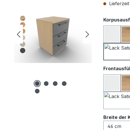
Lieferzei
Korpusausf
Lack we
Frontausfü
Lack We
Breite der 