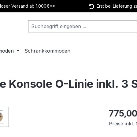
oser Versand ab 1.000€**
Erst bei Lieferung z
moden
Schrankkommoden
e Konsole O-Linie inkl. 3
Regulärer Pr
775,00
Preise inkl