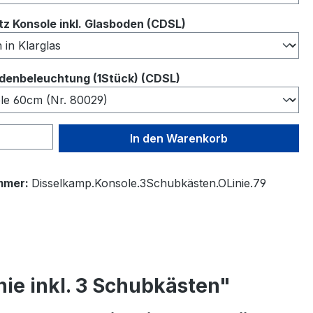
auswählen
z Konsole inkl. Glasboden (CDSL)
auswählen
denbeleuchtung (1Stück) (CDSL)
 Anzahl: Gib den gewünschten Wert ein 
In den Warenkorb
mmer:
Disselkamp.Konsole.3Schubkästen.OLinie.79
ie inkl. 3 Schubkästen"