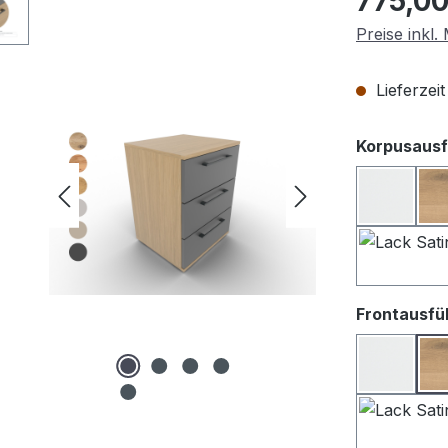
775,00
Preise inkl
Lieferzei
Korpusausf
Lack we
Frontausfü
Lack We