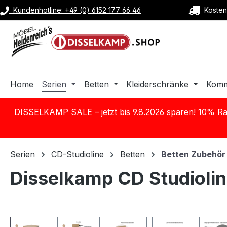
Kundenhotline: +49 (0) 6152 177 66 46
Kostenl
m Hauptinhalt springen
Zur Suche springen
Zur Hauptnavigation springen
Home
Serien
Betten
Kleiderschränke
Kom
DISSELKAMP SALE – jetzt bis 9.8.2026 sparen! 10% Ra
Serien
CD-Studioline
Betten
Betten Zubehör
Disselkamp CD Studiolin
Bildergalerie überspringen