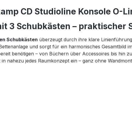
amp CD Studioline Konsole O-Lin
t 3 Schubkästen – praktischer S
gen Schubkästen
überzeugt durch ihre klare Linienführun
 Bettenanlage und sorgt für ein harmonisches Gesamtbild i
iffbereit benötigen – von Büchern über Accessoires bis hi
fekt in nahezu jedes Raumkonzept ein – ganz ohne Wandmont