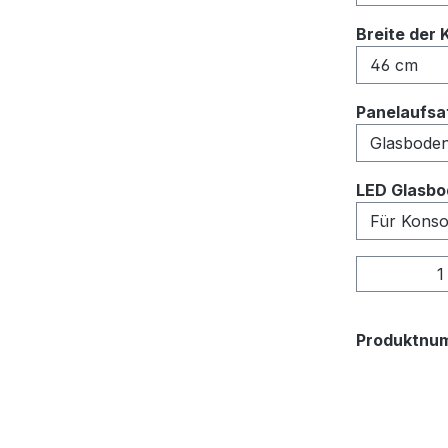
Breite der 
Panelaufsat
LED Glasbo
Produkt
Produktnu