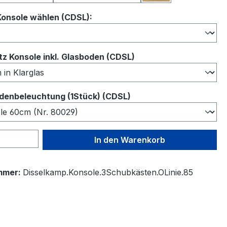
auswählen
Konsole wählen (CDSL):
auswählen
z Konsole inkl. Glasboden (CDSL)
auswählen
denbeleuchtung (1Stück) (CDSL)
 Anzahl: Gib den gewünschten Wert ein 
In den Warenkorb
mmer:
Disselkamp.Konsole.3Schubkästen.OLinie.85